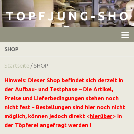
Zum Inhalt springen
T O P F J U N G - S H O
P
SHOP
Startseite
/ SHOP
Hinweis: Dieser Shop befindet sich derzeit in
der Aufbau- und Testphase – Die Artikel,
Preise und Lieferbedingungen stehen noch
nicht fest – Bestellungen sind hier noch nicht
möglich, können jedoch direkt <
hierüber
> in
der Töpferei angefragt werden !