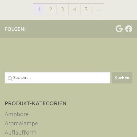
1
2
3
4
5
→
FOLGEN:
Suchen
nach:
PRODUKT-KATEGORIEN
Amphore
Aromalampe
Auflaufform