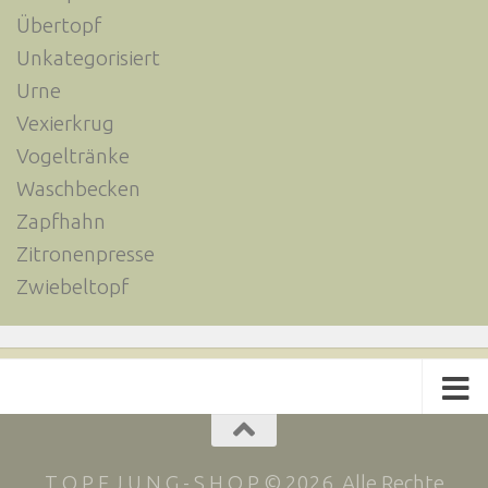
Übertopf
Unkategorisiert
Urne
Vexierkrug
Vogeltränke
Waschbecken
Zapfhahn
Zitronenpresse
Zwiebeltopf
T O P F J U N G - S H O P © 2026. Alle Rechte