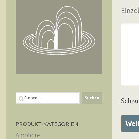
Einze
Suchen
Schau
nach:
Wei
PRODUKT-KATEGORIEN
Amphore