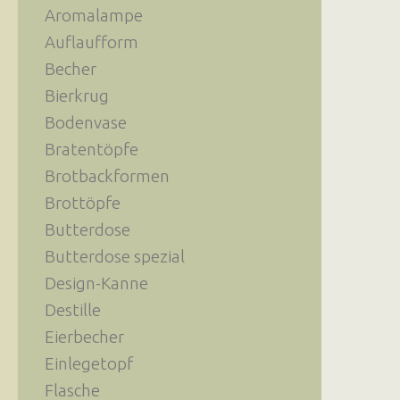
Aromalampe
Auflaufform
Becher
Bierkrug
Bodenvase
Bratentöpfe
Brotbackformen
Brottöpfe
Butterdose
Butterdose spezial
Design-Kanne
Destille
Eierbecher
Einlegetopf
Flasche