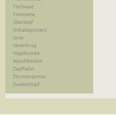
Tischvase
Trompete
Übertopf
Unkategorisiert
Urne
Vexierkrug
Vogeltränke
Waschbecken
Zapfhahn
Zitronenpresse
Zwiebeltopf