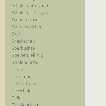
Schale marmoriert
Schale mit Ausguss
Schaukelvase
Schnapsbecher
Sieb
Snackschale
Sparbüchse
Stielhenkelkrug
Stollenplatte
Tasse
Teekanne
Teelichthaus
Teeschale
Teller
Tischleuchter