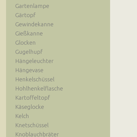
Gartenlampe
Gärtopf
Gewindekanne
Gießkanne
Glocken
Gugelhupf
Hängeleuchter
Hängevase
Henkelschüssel
Hohlhenkelflasche
Kartoffeltopf
Käseglocke
Kelch
Knetschüssel
Knoblauchbräter