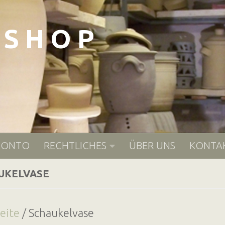
- S H O P
KONTO
RECHTLICHES
ÜBER UNS
KONTA
UKELVASE
seite
/ Schaukelvase