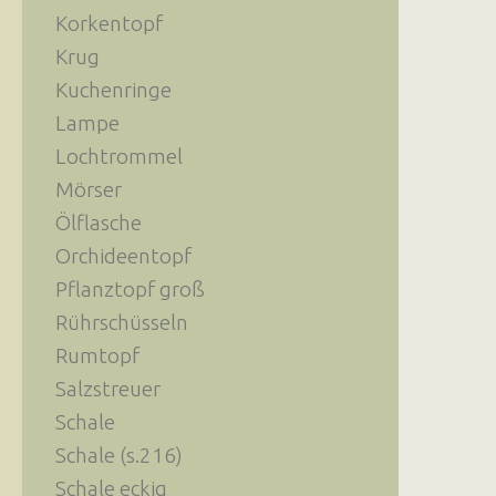
Korkentopf
Krug
Kuchenringe
Lampe
Lochtrommel
Mörser
Ölflasche
Orchideentopf
Pflanztopf groß
Rührschüsseln
Rumtopf
Salzstreuer
Schale
Schale (s.216)
Schale eckig