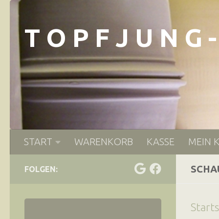
Zum Inhalt springen
T O P F J U N G 
START
WARENKORB
KASSE
MEIN 
SCHA
FOLGEN:
Start