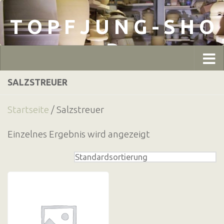
Zum Inhalt springen
T O P F J U N G - S H O
P
SALZSTREUER
Startseite
/ Salzstreuer
Einzelnes Ergebnis wird angezeigt