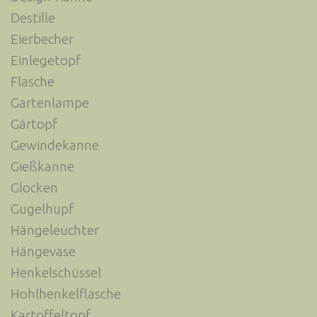
Destille
Eierbecher
Einlegetopf
Flasche
Gartenlampe
Gärtopf
Gewindekanne
Gießkanne
Glocken
Gugelhupf
Hängeleuchter
Hängevase
Henkelschüssel
Hohlhenkelflasche
Kartoffeltopf