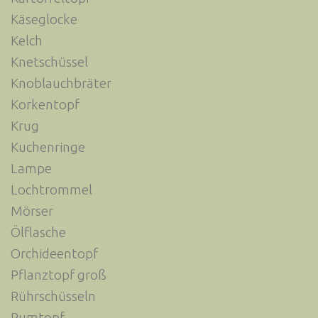
Käseglocke
Kelch
Knetschüssel
Knoblauchbräter
Korkentopf
Krug
Kuchenringe
Lampe
Lochtrommel
Mörser
Ölflasche
Orchideentopf
Pflanztopf groß
Rührschüsseln
Rumtopf