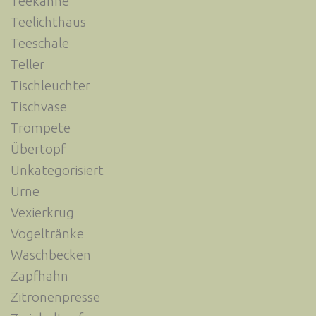
Teekanne
Teelichthaus
Teeschale
Teller
Tischleuchter
Tischvase
Trompete
Übertopf
Unkategorisiert
Urne
Vexierkrug
Vogeltränke
Waschbecken
Zapfhahn
Zitronenpresse