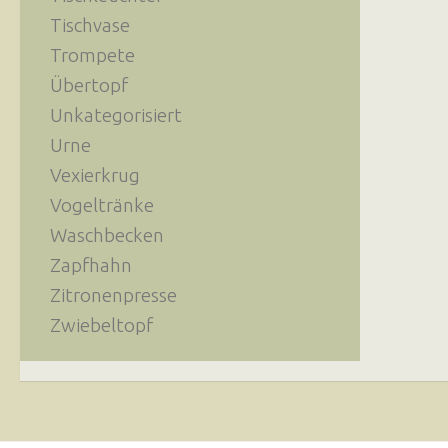
Tischvase
Trompete
Übertopf
Unkategorisiert
Urne
Vexierkrug
Vogeltränke
Waschbecken
Zapfhahn
Zitronenpresse
Zwiebeltopf