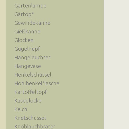
Gartenlampe
Gärtopf
Gewindekanne
Gießkanne
Glocken
Gugelhupf
Hängeleuchter
Hängevase
Henkelschüssel
Hohlhenkelflasche
Kartoffeltopf
Käseglocke
Kelch
Knetschüssel
Knoblauchbräter