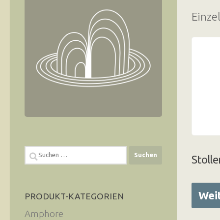
Einze
Suchen
Stolle
nach:
Wei
PRODUKT-KATEGORIEN
Amphore