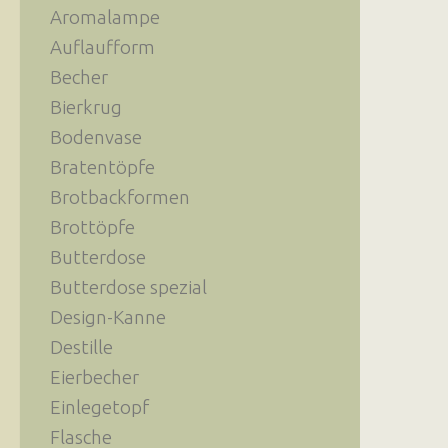
Aromalampe
Auflaufform
Becher
Bierkrug
Bodenvase
Bratentöpfe
Brotbackformen
Brottöpfe
Butterdose
Butterdose spezial
Design-Kanne
Destille
Eierbecher
Einlegetopf
Flasche