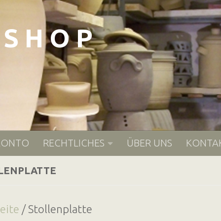
- S H O P
KONTO
RECHTLICHES
ÜBER UNS
KONTA
LENPLATTE
seite
/ Stollenplatte