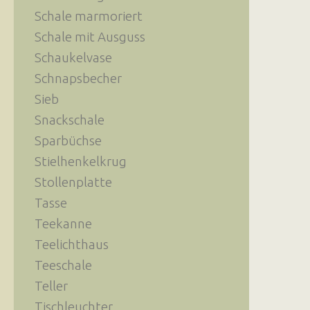
Schale marmoriert
Schale mit Ausguss
Schaukelvase
Schnapsbecher
Sieb
Snackschale
Sparbüchse
Stielhenkelkrug
Stollenplatte
Tasse
Teekanne
Teelichthaus
Teeschale
Teller
Tischleuchter