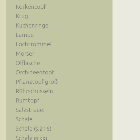
Korkentopf
Krug
Kuchenringe
Lampe
Lochtrommel
Mörser
Ölflasche
Orchideentopf
Pflanztopf groß
Rührschüsseln
Rumtopf
Salzstreuer
Schale
Schale (s.216)
Schale eckig