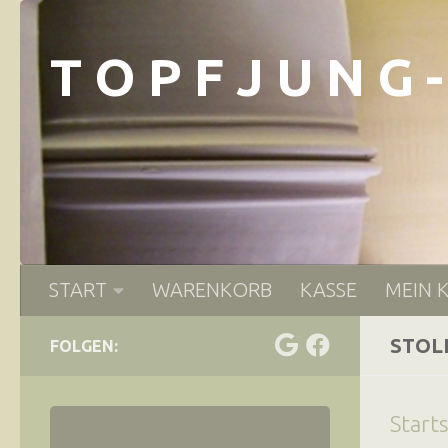
Zum Inhalt springen
T O P F J U N G 
START
WARENKORB
KASSE
MEIN 
STOL
FOLGEN:
Start