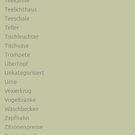
Teekanne
Teelichthaus
Teeschale
Teller
Tischleuchter
Tischvase
Trompete
Übertopf
Unkategorisiert
Urne
Vexierkrug
Vogeltränke
Waschbecken
Zapfhahn
Zitronenpresse