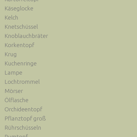
Käseglocke
Kelch
Knetschüssel
Knoblauchbräter
Korkentopf
Krug
Kuchenringe
Lampe
Lochtrommel
Mörser
Ölflasche
Orchideentopf
Pflanztopf groß
Rührschüsseln
Rumtopf