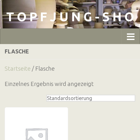
Zum Inhalt springen
T O P F J U N G - S H O
P
FLASCHE
Startseite
/ Flasche
Einzelnes Ergebnis wird angezeigt