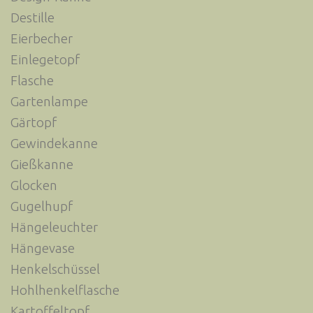
Destille
Eierbecher
Einlegetopf
Flasche
Gartenlampe
Gärtopf
Gewindekanne
Gießkanne
Glocken
Gugelhupf
Hängeleuchter
Hängevase
Henkelschüssel
Hohlhenkelflasche
Kartoffeltopf