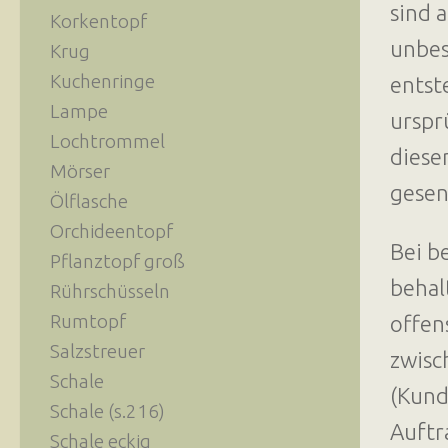
sind 
Korkentopf
unbes
Krug
Kuchenringe
entst
Lampe
urspr
Lochtrommel
diese
Mörser
gesen
Ölflasche
Orchideentopf
Bei b
Pflanztopf groß
behal
Rührschüsseln
Rumtopf
offen
Salzstreuer
zwisc
Schale
(Kund
Schale (s.216)
Auftr
Schale eckig