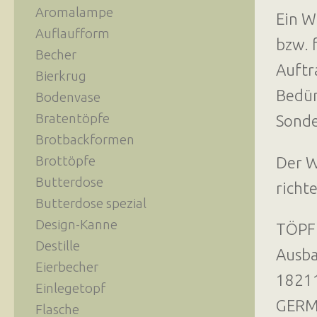
Aromalampe
Ein W
Auflaufform
bzw. 
Becher
Auftr
Bierkrug
Bedür
Bodenvase
Bratentöpfe
Sonde
Brotbackformen
Brottöpfe
Der W
Butterdose
richt
Butterdose spezial
Design-Kanne
TÖPF
Destille
Ausba
Eierbecher
18211
Einlegetopf
GER
Flasche