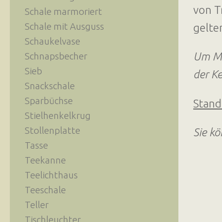
von T
Schale marmoriert
Schale mit Ausguss
gelte
Schaukelvase
Um Mis
Schnapsbecher
Sieb
der K
Snackschale
Sparbüchse
Stand
Stielhenkelkrug
Stollenplatte
Sie k
Tasse
Teekanne
Teelichthaus
Teeschale
Teller
Tischleuchter