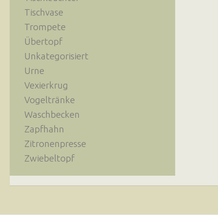
Tischvase
Trompete
Übertopf
Unkategorisiert
Urne
Vexierkrug
Vogeltränke
Waschbecken
Zapfhahn
Zitronenpresse
Zwiebeltopf