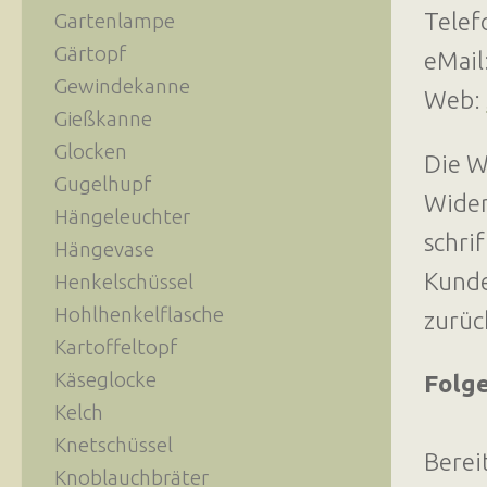
Telef
Gartenlampe
Gärtopf
eMail
Gewindekanne
Web:
Gießkanne
Glocken
Die W
Gugelhupf
Wider
Hängeleuchter
schri
Hängevase
Kunde
Henkelschüssel
Hohlhenkelflasche
zurüc
Kartoffeltopf
Käseglocke
Folge
Kelch
Knetschüssel
Berei
Knoblauchbräter