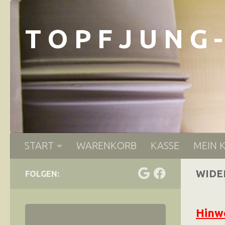
Zum Inhalt springen
T O P F J U N G 
START
WARENKORB
KASSE
MEIN 
WIDE
FOLGEN:
Hinwe