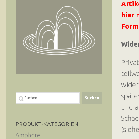
Artik
hier 
Formu
Wide
Priva
teilw
wider
späte
Suchen
nach:
und a
Schäd
PRODUKT-KATEGORIEN
(sieh
Amphore