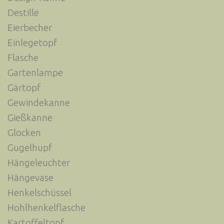
Destille
Eierbecher
Einlegetopf
Flasche
Gartenlampe
Gärtopf
Gewindekanne
Gießkanne
Glocken
Gugelhupf
Hängeleuchter
Hängevase
Henkelschüssel
Hohlhenkelflasche
Kartoffeltopf