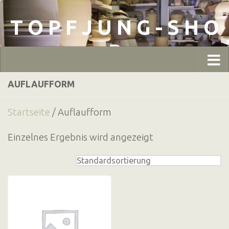
Zum Inhalt springen
T O P F J U N G - S H O
P
AUFLAUFFORM
Startseite
/ Auflaufform
Einzelnes Ergebnis wird angezeigt