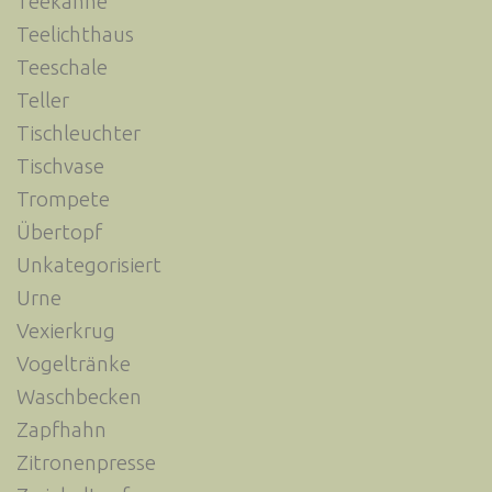
Teekanne
Teelichthaus
Teeschale
Teller
Tischleuchter
Tischvase
Trompete
Übertopf
Unkategorisiert
Urne
Vexierkrug
Vogeltränke
Waschbecken
Zapfhahn
Zitronenpresse