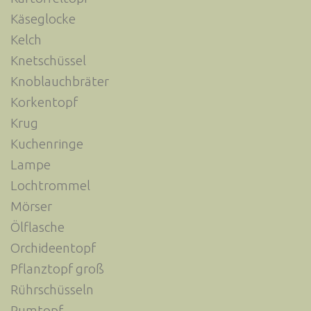
Käseglocke
Kelch
Knetschüssel
Knoblauchbräter
Korkentopf
Krug
Kuchenringe
Lampe
Lochtrommel
Mörser
Ölflasche
Orchideentopf
Pflanztopf groß
Rührschüsseln
Rumtopf