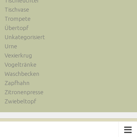
Tischleuchter
Tischvase
Trompete
Übertopf
Unkategorisiert
Urne
Vexierkrug
Vogeltränke
Waschbecken
Zapfhahn
Zitronenpresse
Zwiebeltopf