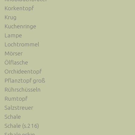
Korkentopf
Krug
Kuchenringe
Lampe
Lochtrommel
Mörser
Ölflasche
Orchideentopf
Pflanztopf groß
Rührschüsseln
Rumtopf
Salzstreuer
Schale
Schale (s.216)
Schale eckig