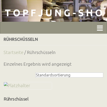
Zum Inhalt springen
T O P F J U N G - S H O
P
RÜHRSCHÜSSELN
Startseite
/ Rührschüsseln
Einzelnes Ergebnis wird angezeigt
Rührschüssel