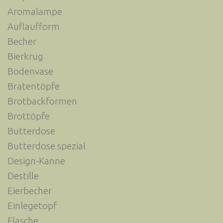
Aromalampe
Auflaufform
Becher
Bierkrug
Bodenvase
Bratentöpfe
Brotbackformen
Brottöpfe
Butterdose
Butterdose spezial
Design-Kanne
Destille
Eierbecher
Einlegetopf
Flasche