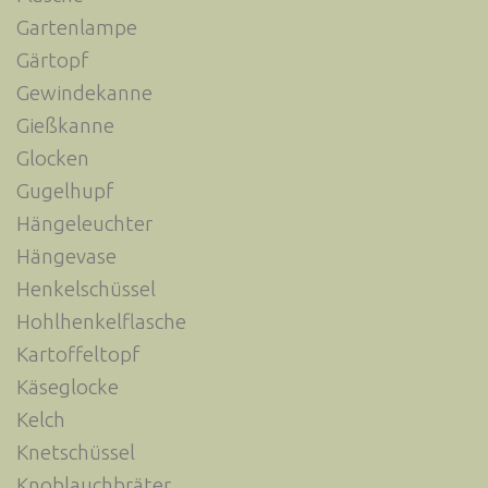
Gartenlampe
Gärtopf
Gewindekanne
Gießkanne
Glocken
Gugelhupf
Hängeleuchter
Hängevase
Henkelschüssel
Hohlhenkelflasche
Kartoffeltopf
Käseglocke
Kelch
Knetschüssel
Knoblauchbräter