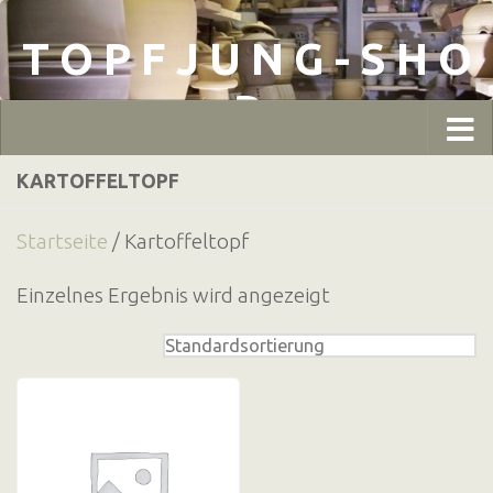
Zum Inhalt springen
T O P F J U N G - S H O
P
KARTOFFELTOPF
Startseite
/ Kartoffeltopf
Einzelnes Ergebnis wird angezeigt