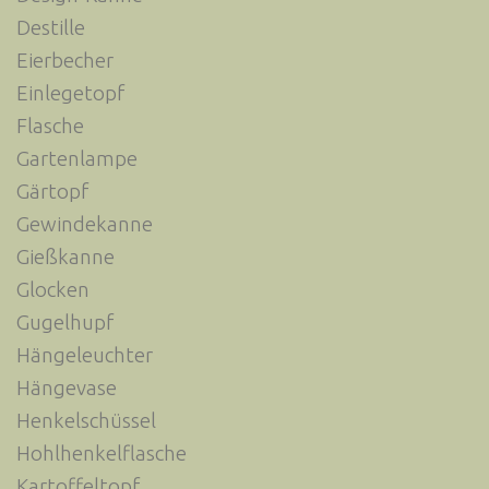
Destille
Eierbecher
Einlegetopf
Flasche
Gartenlampe
Gärtopf
Gewindekanne
Gießkanne
Glocken
Gugelhupf
Hängeleuchter
Hängevase
Henkelschüssel
Hohlhenkelflasche
Kartoffeltopf