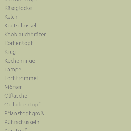
Käseglocke
Kelch
Knetschüssel
Knoblauchbräter
Korkentopf
Krug
Kuchenringe
Lampe
Lochtrommel
Mörser
Ölflasche
Orchideentopf
Pflanztopf groß
Rührschüsseln
Rumtopf