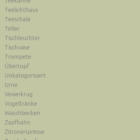
Teekanne
Teelichthaus
Teeschale
Teller
Tischleuchter
Tischvase
Trompete
Übertopf
Unkategorisiert
Urne
Vexierkrug
Vogeltränke
Waschbecken
Zapfhahn
Zitronenpresse