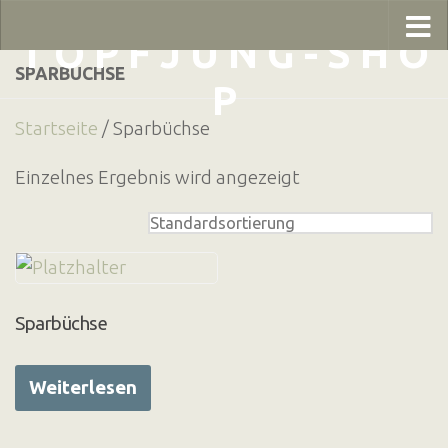
Zum Inhalt springen
T O P F J U N G - S H O
SPARBÜCHSE
P
Startseite
/ Sparbüchse
Einzelnes Ergebnis wird angezeigt
Sparbüchse
Weiterlesen