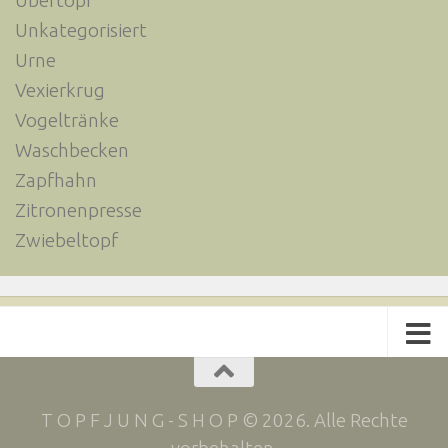
Übertopf
Unkategorisiert
Urne
Vexierkrug
Vogeltränke
Waschbecken
Zapfhahn
Zitronenpresse
Zwiebeltopf
T O P F J U N G - S H O P © 2026. Alle Rechte