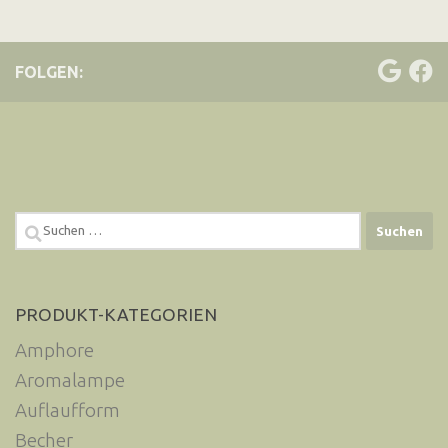
FOLGEN:
Suchen
nach:
PRODUKT-KATEGORIEN
Amphore
Aromalampe
Auflaufform
Becher