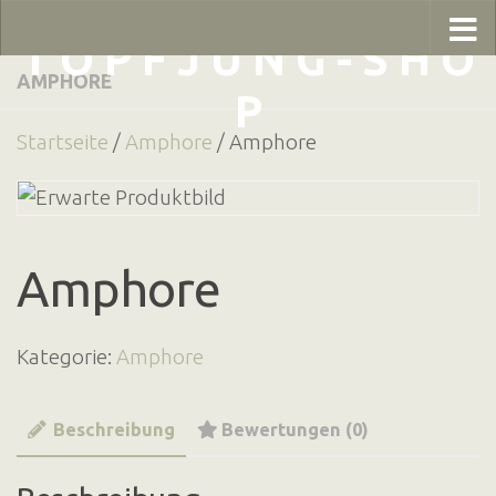
Zum Inhalt springen
T O P F J U N G - S H O
AMPHORE
P
Startseite
/
Amphore
/ Amphore
Amphore
Kategorie:
Amphore
Beschreibung
Bewertungen (0)