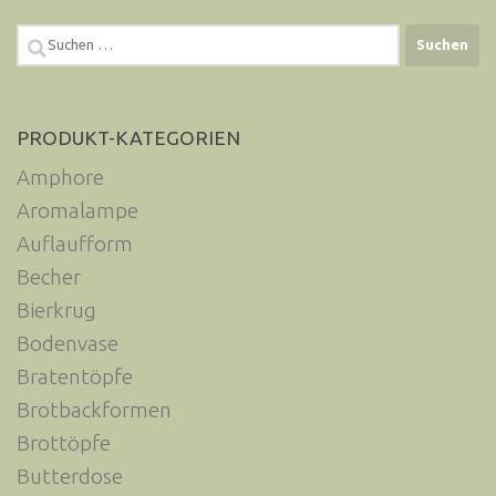
Suchen
nach:
PRODUKT-KATEGORIEN
Amphore
Aromalampe
Auflaufform
Becher
Bierkrug
Bodenvase
Bratentöpfe
Brotbackformen
Brottöpfe
Butterdose