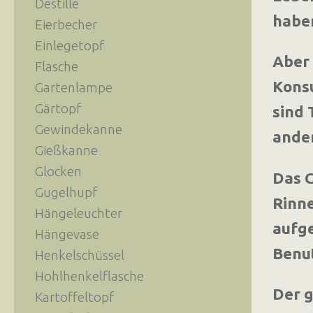
Destille
haben
Eierbecher
Einlegetopf
Aber 
Flasche
Konsu
Gartenlampe
Gärtopf
sind 
Gewindekanne
ande
Gießkanne
Glocken
Das C
Gugelhupf
Rinne
Hängeleuchter
aufge
Hängevase
Benut
Henkelschüssel
Hohlhenkelflasche
Der g
Kartoffeltopf