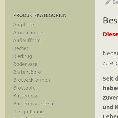
Be
PRODUKT-KATEGORIEN
Bes
Amphore
Aromalampe
Diese
Auflaufform
Becher
Nebe
Bierkrug
zu er
Bodenvase
Bratentöpfe
Seit 
Brotbackformen
haben
Brottöpfe
Butterdose
zuve
Butterdose spezial
und K
Design-Kanne
Leben