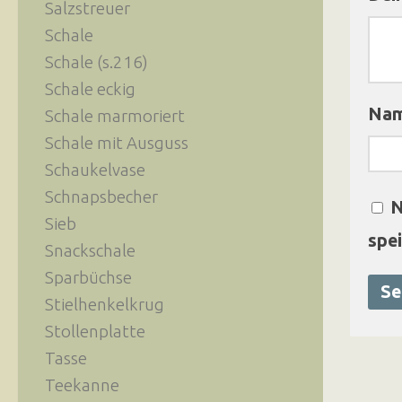
Salzstreuer
Schale
Schale (s.216)
Schale eckig
Na
Schale marmoriert
Schale mit Ausguss
Schaukelvase
Schnapsbecher
N
Sieb
spei
Snackschale
Sparbüchse
Stielhenkelkrug
Stollenplatte
Tasse
Teekanne