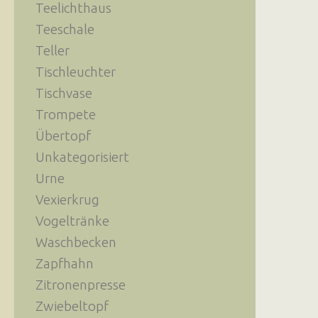
Teelichthaus
Teeschale
Teller
Tischleuchter
Tischvase
Trompete
Übertopf
Unkategorisiert
Urne
Vexierkrug
Vogeltränke
Waschbecken
Zapfhahn
Zitronenpresse
Zwiebeltopf