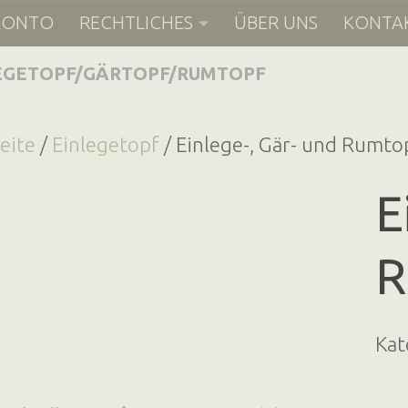
KONTO
RECHTLICHES
ÜBER UNS
KONTA
- S H O P
EGETOPF
/
GÄRTOPF
/
RUMTOPF
seite
/
Einlegetopf
/ Einlege-, Gär- und Rumto
E
R
Kat