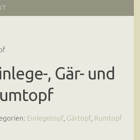
KT
pf
inlege-, Gär- und
umtopf
egorien:
Einlegetopf
,
Gärtopf
,
Rumtopf