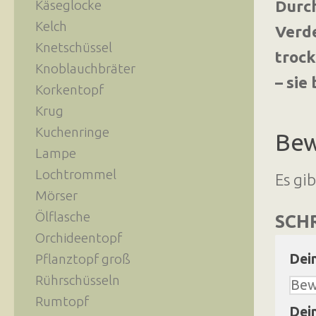
Durch
Käseglocke
Kelch
Verde
Knetschüssel
trock
Knoblauchbräter
– sie
Korkentopf
Krug
Kuchenringe
Bew
Lampe
Lochtrommel
Es gi
Mörser
Ölflasche
SCHR
Orchideentopf
Dei
Pflanztopf groß
Rührschüsseln
Rumtopf
Dei