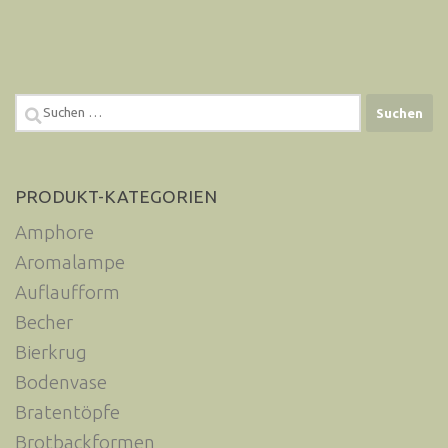
Suchen
nach:
PRODUKT-KATEGORIEN
Amphore
Aromalampe
Auflaufform
Becher
Bierkrug
Bodenvase
Bratentöpfe
Brotbackformen