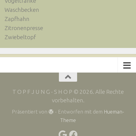
Vogeltränke
Waschbecken
Zapfhahn
Zitronenpresse
Zwiebeltopf
T O P F J U N G - S H O P © 2026. Alle Rechte
vorbehalten.
Präsentiert von
- Entworfen mit dem
Hueman-
Theme