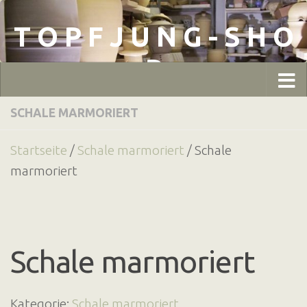
Zum Inhalt springen
T O P F J U N G - S H O
P
SCHALE MARMORIERT
Startseite
/
Schale marmoriert
/ Schale
marmoriert
Schale marmoriert
Kategorie:
Schale marmoriert