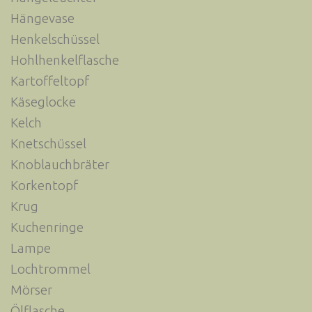
Hängevase
Henkelschüssel
Hohlhenkelflasche
Kartoffeltopf
Käseglocke
Kelch
Knetschüssel
Knoblauchbräter
Korkentopf
Krug
Kuchenringe
Lampe
Lochtrommel
Mörser
Ölflasche