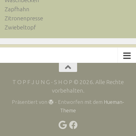
Waschbecken
Zapfhahn
Zitronenpresse
Zwiebeltopf
T O P F J U N G - S H O P © 2026. Alle Rechte
vorbehalten.
Präsentiert von
- Entworfen mit dem
Hueman-
Theme