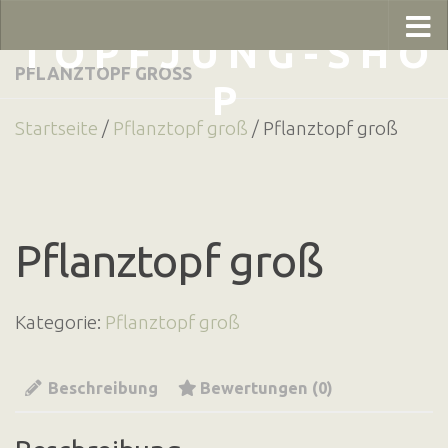
Zum Inhalt springen
T O P F J U N G - S H O
PFLANZTOPF GROSS
P
Startseite
/
Pflanztopf groß
/ Pflanztopf groß
Pflanztopf groß
Kategorie:
Pflanztopf groß
Beschreibung
Bewertungen (0)