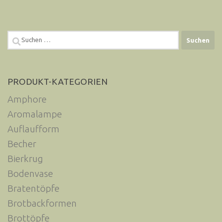
Suchen
nach:
PRODUKT-KATEGORIEN
Amphore
Aromalampe
Auflaufform
Becher
Bierkrug
Bodenvase
Bratentöpfe
Brotbackformen
Brottöpfe